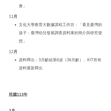
會」
11
月
文化大學教育大數據課程工作坊：「看見臺灣的
孩子：臺灣幼兒發展調查資料庫的簡介與研究發
想」
12
月
資料釋出：3月齡組第6波（36月齡）、KIT所有
資料重新釋出
民國113年
2月