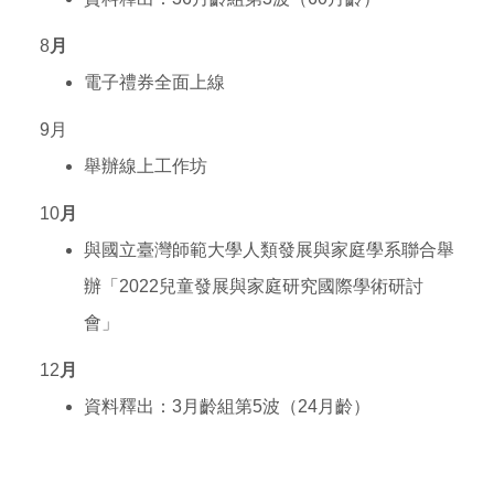
8
月
電子
禮券
全面上線
9月
舉辦線上工作坊
10
月
與國立臺灣
師範大學
人類發展與家庭學系聯合舉
辦「2022兒童發展與家庭研究國際學術研討
會」
12
月
資料釋出：3月齡組第5波（24月齡）