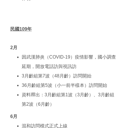
民國109年
2
月
因武漢肺炎（COVID-19）疫情影響，國小調查
延期，開放電話訪與視訊訪
3
月齡組第7波（48月齡）訪問開始
36
月齡組第5波（小一前半樣本）訪問開始
資料釋出：3月齡組第1波（3月齡）、3月齡組
第2波（6月齡）
6
月
混和訪問模式正式上線