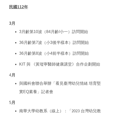
民國112年
3月
3月齡第10波（84月齡/小一）訪問開始
36月齡第7波（小3後半樣本）訪問開始
36月齡第8波（小4前半樣本）訪問開始
KIT 與 《黃瑽寧醫師健康講堂》合作企劃開始
4
月
與國科會
聯合舉辦「看見臺灣幼兒情緒 培育堅
實EQ素養」記者會
5
月
南華大學幼教系（線上）：「2023 台灣幼兒教