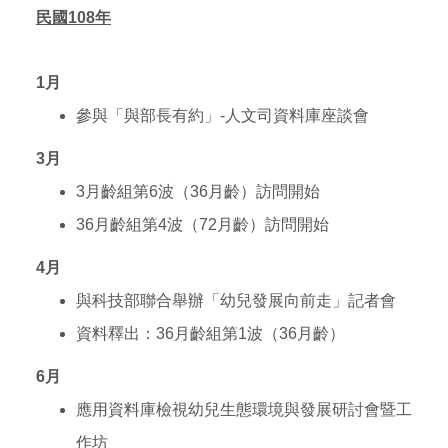
民國108年
1
月
參與「與部長有約」-人文司資料庫座談會
3
月
3
月齡組第6波（36月齡）訪問開始
36
月齡組第4波（72月齡）訪問開始
4
月
與科技部聯合舉辦「幼兒發展向前走」記者會
資料釋出：36月齡組第1波（36月齡）
6
月
應用資料庫檢視幼兒生態環境與發展研討會暨工
作坊