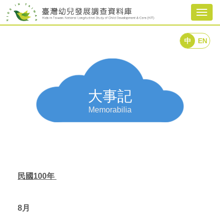
Togg
navig
中
EN
大事記
Memorabilia
民國100年
8
月