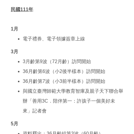
民國111年
1
月
電子禮券、電子領據簽章上線
3
月
3
月齡第9波（72月齡）訪問開始
36
月齡第6波（小2後半樣本）訪問開始
36
月齡第7波（小3前半樣本）訪問開始
與國立臺灣師範大學教育智庫及親子天下聯合舉
辦「善用3C．陪伴第一：許孩子一個美好未
來」記者會
5
月
資料釋出：36月齡組第3波（60月齡）