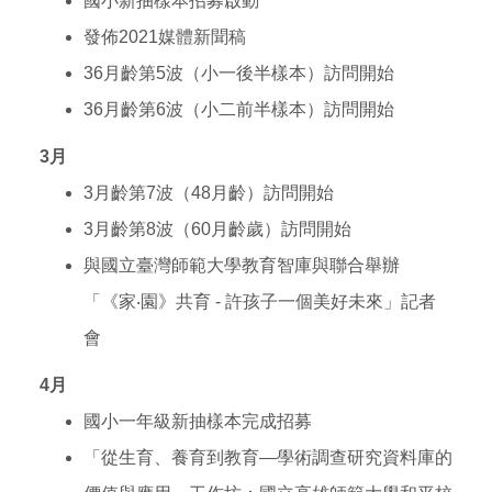
國小新抽樣本招募啟動
發佈2021媒體新聞稿
36
月齡第5波（小一後半樣本）訪問開始
36
月齡第6波（小二前半樣本）訪問開始
3
月
3
月齡第7波（48月齡）訪問開始
3
月齡第8波（60月齡歲）訪問開始
與國立臺灣師範大學教育智庫與聯合舉辦
「《家‧園》共育 - 許孩子一個美好未來」記者
會
4
月
國小一年級新抽樣本完成招募
「從生育、養育到教育—學術調查研究資料庫的