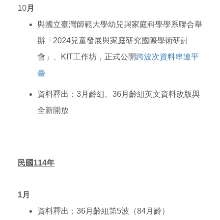
10
月
與國立臺灣
師範大學
幼兒與家庭科學學系聯合舉
辦「2024兒童發展與家庭研究國際學術研討
會」、KIT工作坊，正式公開
跨波次資料串連平
臺
資料釋出：3月齡組、36月齡組英文資料改版與
全新開放
民國114年
1月
資料釋出：36月齡組第5波（84月齡）